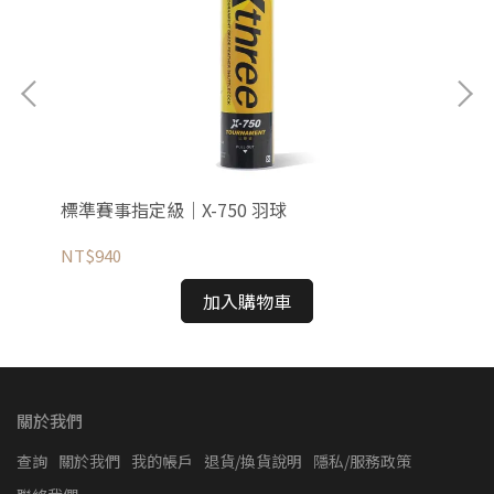
標準賽事指定級｜X-750 羽球
比賽
NT$940
NT
加入購物車
關於我們
查詢
關於我們
我的帳戶
退貨/換貨說明
隱私/服務政策