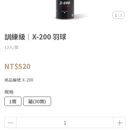
1
/
1
訓練級｜X-200 羽球
12入/筒
NT$520
商品編號:
X-200
規格
1筒
箱(30筒)