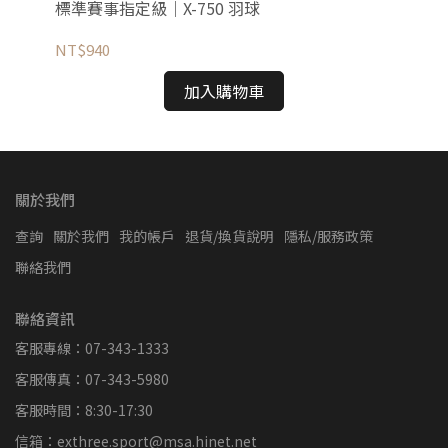
標準賽事指定級｜X-750 羽球
比賽
NT$940
NT
加入購物車
關於我們
查詢
關於我們
我的帳戶
退貨/換貨說明
隱私/服務政策
聯絡我們
聯絡資訊
客服專線：07-343-1333
客服傳真：07-343-5980
客服時間：8:30-17:30
信箱：exthree.sport@msa.hinet.net