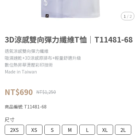
1
/
2
3D涼感雙向彈力纖維T恤｜T11481-68
透氣涼感雙向彈力纖維
吸濕速乾+3D涼感原排布+輕量舒適升級
數位熱昇華燙壓彩印技術
Made in Taiwan
NT$690
NT$1,250
商品編號:
T11481-68
尺寸
2XS
XS
S
M
L
XL
2L