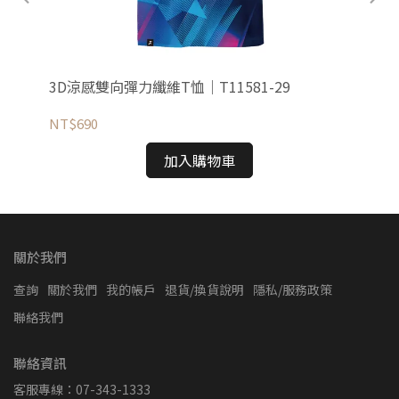
3D涼感雙向彈力纖維T恤｜T11581-29
3D
NT$690
NT
加入購物車
關於我們
查詢
關於我們
我的帳戶
退貨/換貨說明
隱私/服務政策
聯絡我們
聯絡資訊
客服專線：07-343-1333