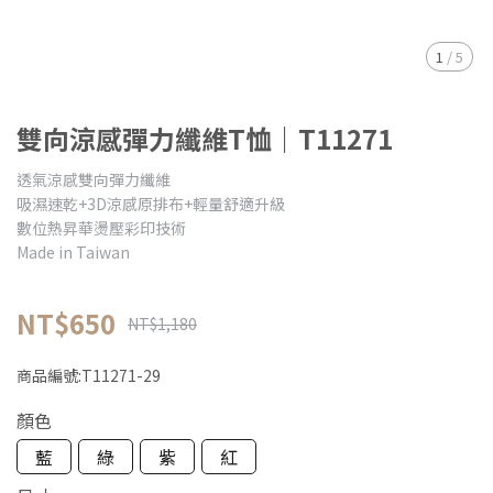
1
/
5
雙向涼感彈力纖維T恤｜​T11271
透氣涼感雙向彈力纖維
吸濕速乾+3D涼感原排布+輕量舒適升級
數位熱昇華燙壓彩印技術
Made in Taiwan
NT$650
NT$1,180
商品編號:
​T11271-29
顏色
藍
綠
紫
紅