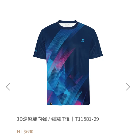
3D涼感雙向彈力纖維T恤｜T11581-29
3D
NT$690
NT