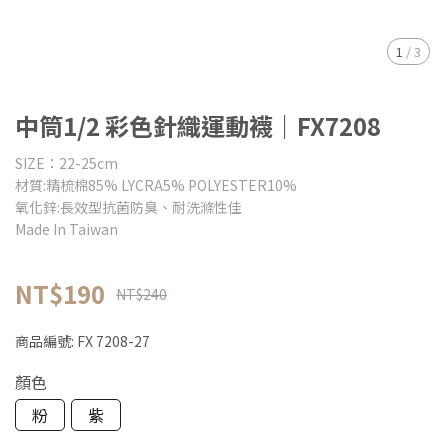
1
/
3
中筒1/2 彩色針織運動襪｜FX7208
SIZE：22-25cm
材質:精梳棉85% LYCRA5% POLYESTER10%
氧化鋅:長效型抗菌防臭、耐洗滌性佳
Made In Taiwan
NT$190
NT$240
商品編號:
FX 7208-27
顏色
粉
紫