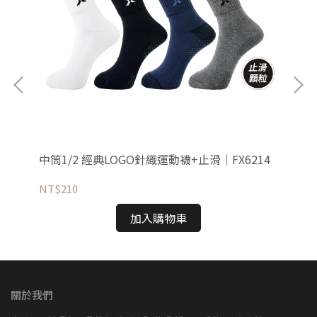
中筒1/2 經典LOGO針織運動襪+止滑｜FX6214
中筒
NT$210
NT
加入購物車
關於我們